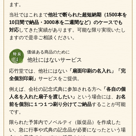
ます。
当社ではこれまで
他社で断られた
超短納期
（1500本を
10日間で納品・3000本を二週間など）
のケースでも
対応
してきた実績があります。可能な限り実現いたし
ますので是非ご相談ください。
価値ある商品のために
他社にはないサービス
応竹堂では、他社にはない
「扇面印刷の名入れ」「完
全個別印刷」
サービスをご提供。
例えば、会社の記念式典に参加される方へ
「各自の個
人名を入れた扇子を渡したい」
という場合には、
お名
前を個別に１つ１つ刷り分けてご納品
することが可能
です。
限られた予算内でノベルティ（販促品）を作成した
い、急に行事や式典の記念品が必要になったという場