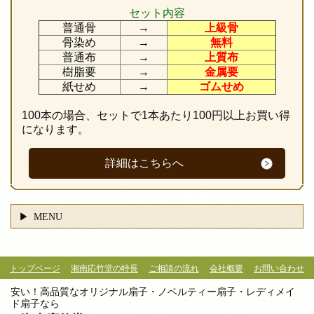
セット内容
普通骨
→
上級骨
骨染め
→
無料
普通布
→
上質布
樹脂要
→
金属要
紙せめ
→
ゴムせめ
100本の場合、セットで1本あたり100円以上お買い得
になります。
詳細はこちらへ
MENU
トップページ
湘南応竹堂の特長
ご相談の流れ
会社概要
お問い合わせ
安い！高品質なオリジナル扇子・ノベルティー扇子・レディメイ
ド扇子なら